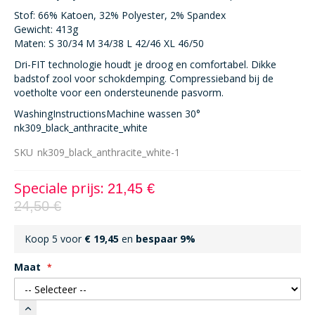
Stof: 66% Katoen, 32% Polyester, 2% Spandex
Gewicht: 413g
Maten: S 30/34 M 34/38 L 42/46 XL 46/50
Dri-FIT technologie houdt je droog en comfortabel. Dikke
badstof zool voor schokdemping. Compressieband bij de
voetholte voor een ondersteunende pasvorm.
WashingInstructionsMachine wassen 30°
nk309_black_anthracite_white
SKU
nk309_black_anthracite_white-1
Speciale prijs
21,45 €
24,50 €
Koop 5 voor
€ 19,45
en
bespaar
9
%
Maat