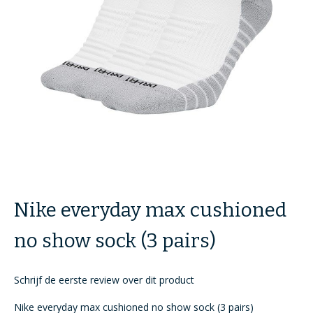
Ga
naar
Nike everyday max cushioned
het
begin
van
no show sock (3 pairs)
de
afbeeldingen-
gallerij
Schrijf de eerste review over dit product
Nike everyday max cushioned no show sock (3 pairs)