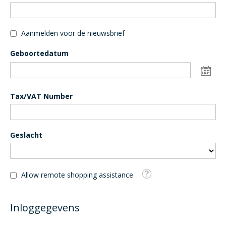
Aanmelden voor de nieuwsbrief
Geboortedatum
Da
sel
Tax/VAT Number
Geslacht
Tooltip
Allow remote shopping assistance
Inloggegevens