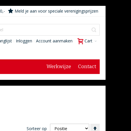
0,-
Meld je aan voor speciale verenigingsprijzen
nglijst
Inloggen
Account aanmaken
Cart
Werkwijze
Contact
Van
Sorteer op