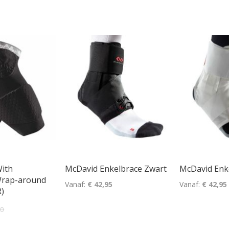
With
McDavid Enkelbrace Zwart
McDavid Enk
Wrap-around
Vanaf
€ 42,95
Vanaf
€ 42,95
R)
90