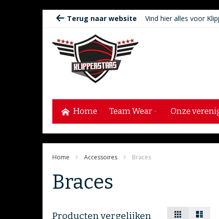
Ga
Terug naar website
Vind hier alles voor Klip
naar
de
inhoud
Home
Team Wear
Onze vereni
Home
Accessoires
Braces
Braces
Tonen
Foto-
Lijst
Producten vergelijken
tabel