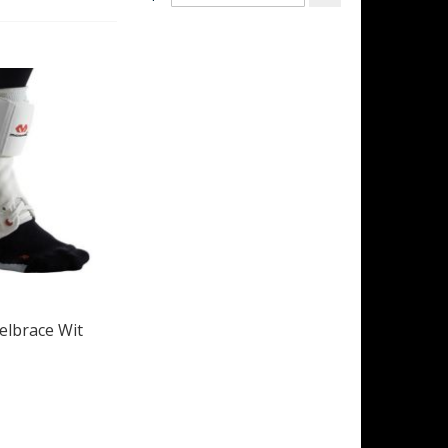
hoog
naar
laag
sorteren
elbrace Wit