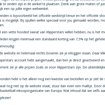
jk te vinden zijn in de winkel te plaatsen. Denk aan grote maten of jui
ijk een op jullie eigen webwinkel.
inden is bijvoorbeeld het officiële wedstrijd tenue en het officiële sho
s is mogelijk. Bij spullen welke speciaal voor jou gemaakt worden, m
en.
 al een vette hooded sweat van Klipperstars willen hebben, nu is het mo
s leden krijgen minimaal een standaard korting van 7,5% op het gehel
eenvoudig:
de website en helemaal rechts bovenin zie je inloggen staan. Daar kli
lipperstars account hebt aangemaakt, dan ben je direct geactiveerd en 
ent zie je alle prijzen zoals ze voor Klipperstars zijn. De uiteindelijk
evonden hebt is het alleen nog een kwestie van bestellen en je ziet de s
kt wat nog niet op de website staat, stuur dan even een mailtje. Doo
 basketball inkooporganisatie van Europa. Wat inhoud dat we zelfs aa
plezier!