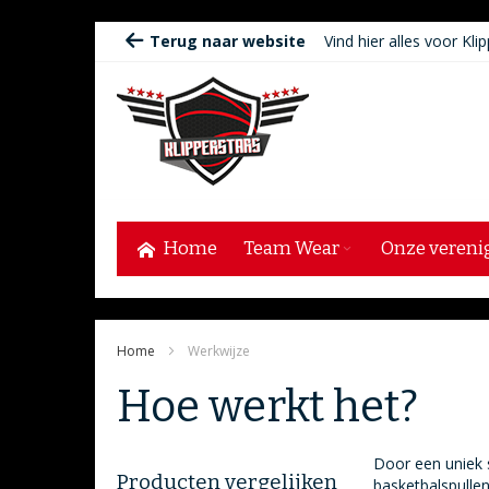
Ga
Terug naar website
Vind hier alles voor Klip
naar
de
inhoud
Home
Team Wear
Onze vereni
Home
Werkwijze
Hoe werkt het?
Door een uniek 
Producten vergelijken
basketbalspullen