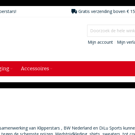
perstars!
Gratis verzending boven € 15
Mijn account
Mijn verla
ging
Accessoires
samenwerking van Klipperstars , BW Nederland en DiLu Sports kunnen 
 tegen de scherpste prijzen. Wedstrijdkleding, shirts, sweaters, tot