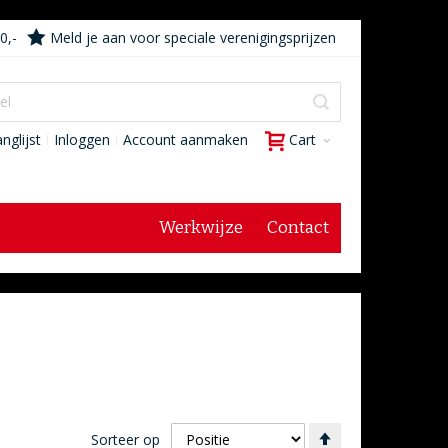
0,-
Meld je aan voor speciale verenigingsprijzen
nglijst
Inloggen
Account aanmaken
Cart
Werkwijze
Contact
Van
Sorteer op