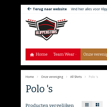
Ga
Terug naar website
Vind hier alles voor Klip
naar
de
inhoud
Home
Team Wear
Onze vereni
Home
Onze vereniging
All Shirts
Polo 's
Polo 's
Tonen
Foto-
Lijst
Producten vergelijken
tabel