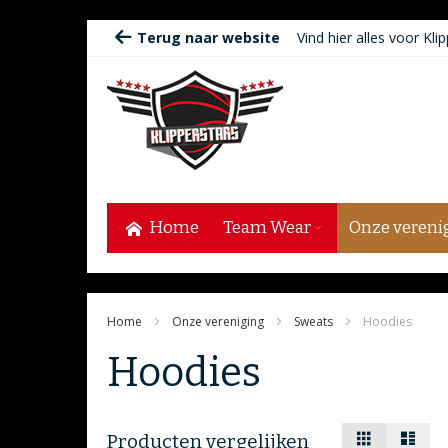
Ga
Terug naar website
Vind hier alles voor Klip
naar
de
inhoud
Home
Team Wear
Onze vereni
Home
Onze vereniging
Sweats
Hoodies
Hoodies
Tonen
Foto-
Lijst
Producten vergelijken
tabel