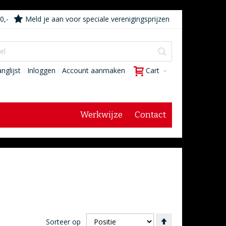
0,-
Meld je aan voor speciale verenigingsprijzen
nglijst
Inloggen
Account aanmaken
Cart
Werkwijze
Contact
Van
Sorteer op