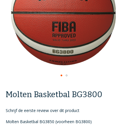
Ga
naar
Molten Basketbal BG3800
het
begin
van
Schrijf de eerste review over dit product
de
afbeeldingen-
Molten Basketbal BG3850 (voorheen BG3800)
gallerij